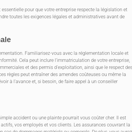
t essentielle pour que votre entreprise respecte la législation et
ndre toutes les exigences légales et administratives avant de
nale
ementation. Familiarisez-vous avec la réglementation locale et
formité. Cela peut inclure l’immatriculation de votre entreprise,
mmerciales et des permis d’exploitation, ainsi que le respect de
ces règles peut entraîner des amendes coûteuses ou même la
voir à l’avance et, si besoin, de faire appel à un conseiller
simple accident ou une plainte pourrait vous coûter cher. Il est
actifs, vos employés et vos clients. Les assurances couvrant la
r en cas de dommages matériels ou corporels. De plus, vous aurez