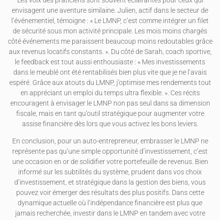
Les voix des praticiens sont souvent éclairantes pour ceux qui
envisagent une aventure similaine. Julien, actif dans le secteur de
l’événementiel, témoigne : « Le LMNP, c’est comme intégrer un filet
de sécurité sous mon activité principale. Les mois moins chargés
côté événements me paraissent beaucoup moins redoutables grâce
aux revenus locatifs constants. ». Du côté de Sarah, coach sportive,
le feedback est tout aussi enthousiaste : « Mes investissements
dans le meublé ont été rentabilisés bien plus vite que je ne l’avais
espéré. Grâce aux atouts du LMNP, j’optimise mes rendements tout
en appréciant un emploi du temps ultra flexible. ». Ces récits
encouragent à envisager le LMNP non pas seul dans sa dimension
fiscale, mais en tant qu’outil stratégique pour augmenter votre
assise financière dès lors que vous activez les bons leviers.
En conclusion, pour un auto-entrepreneur, embrasser le LMNP ne
représente pas qu’une simple opportunité d’investissement, c’est
une occasion en or de solidifier votre portefeuille de revenus. Bien
informé sur les subtilités du système, prudent dans vos choix
d’investissement, et stratégique dans la gestion des biens, vous
pouvez voir émerger des résultats des plus positifs. Dans cette
dynamique actuelle où l’indépendance financière est plus que
jamais recherchée, investir dans le LMNP en tandem avec votre