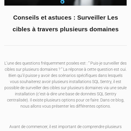
Conseils et astuces : Surveiller Les
cibles à travers plusieurs domaines
L’une des questions fréquemment posées est : ” Puis-je surveiller des
cibles sur plusieurs domaines ? ” La réponse à cette question est oui.
Bien qu’il puisse y avoir des scénarios spécifiques dans lesquels
vous souhaiterez avoir plusieurs installations SQL Sentry, il est
possible de surveiller des cibles sur plusieurs domaines via une seule
installation (c’est-à-dire une base de données SQL Sentry
centralisée). Il existe plusieurs options pour ce faire. Dans ce blog,
nous allons vous présenter les différentes options.
Avant de commencer, il est important de comprendre plusieurs