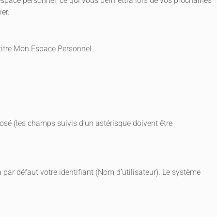
 espace personnel, ce qui vous permettra lors de vos prochaines
ier.
e titre Mon Espace Personnel.
osé (les champs suivis d’un astérisque doivent être
a par défaut votre identifiant (Nom d’utilisateur). Le système