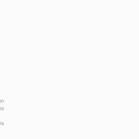
on
es
ra