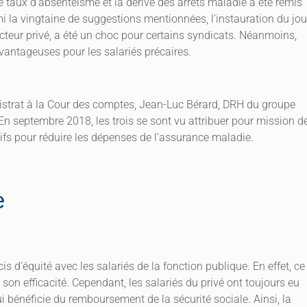
 le taux d’absentéisme et la dérive des arrêts maladie a été remis
i la vingtaine de suggestions mentionnées, l’instauration du jou
teur privé, a été un choc pour certains syndicats. Néanmoins,
vantageuses pour les salariés précaires.
magistrat à la Cour des comptes, Jean-Luc Bérard, DRH du groupe
En septembre 2018, les trois se sont vu attribuer pour mission d
ifs pour réduire les dépenses de l’assurance maladie.
e
s d’équité avec les salariés de la fonction publique. En effet, ce
on efficacité. Cependant, les salariés du privé ont toujours eu
i bénéficie du remboursement de la sécurité sociale. Ainsi, la