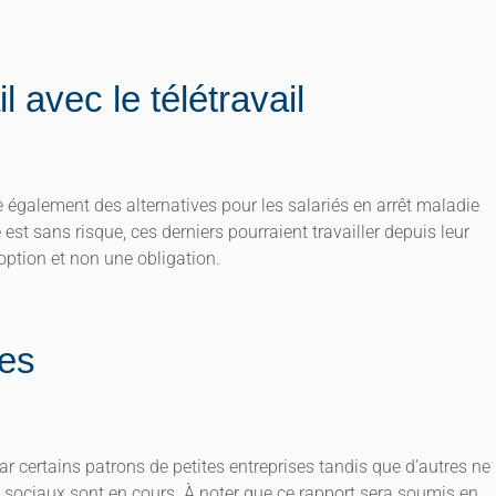
l avec le télétravail
 également des alternatives pour les salariés en arrêt maladie
 est sans risque, ces derniers pourraient travailler depuis leur
 option et non une obligation.
tes
r certains patrons de petites entreprises tandis que d’autres ne
 sociaux sont en cours. À noter que ce rapport sera soumis en