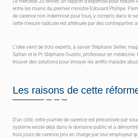
Le mercredi 20 février, un rapport d’expertise pour réduire
entre les mains du premier ministre Edouard Phillipe. Parm
de carence non indemnisé pour tous, y compris dans le sec
cette mesure radicale est atténuée par des contreparties a
L’idée vient de trois experts, à savoir Stéphane Seiller, 
Safran et le Pr Stéphane Oustric, professeur en médecine. 
trouver des solutions pour enrayer les arrêts maladie abus
Les raisons de cette réform
D’un côté, cette journée de carence est préconisée par souci
système existe déjà dans le domaine public et a démontré s
trois jours de carence pris en charge par leur employeur qu