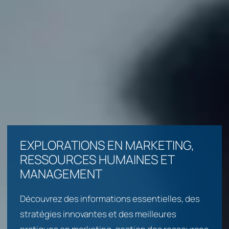
EXPLORATIONS EN MARKETING,
RESSOURCES HUMAINES ET
MANAGEMENT
Découvrez des informations essentielles, des
stratégies innovantes et des meilleures